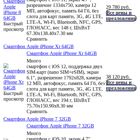
разрешение 1334x750, камера 12
29 780
руб.
МП, автофокус, память 64 Гб, без
Все цены и
слота для карт памяти, 3G, 4G LTE,
предложения
LTE-A, Wi-Fi, Bluetooth, NFC, GPS,
Быстрый
ГЛОНАСС, вес 148 г, ШxВxТ
просмотр
67.30x138.40x7.30 мм
Сравнить
Смартфон Apple iPhone Xr 64GB
Смартфон Apple iPhone Xr 64GB
Много
смартфон с iOS 12, поддержка двух
SIM-карт (nano SIM+eSIM), экран
38 120
руб.
6.1", разрешение 1792x828, камера
Все цены и
12 МП, автофокус, память 64 Гб, без
предложения
слота для карт памяти, 3G, 4G LTE,
Быстрый
LTE-A, Wi-Fi, Bluetooth, NFC, GPS,
просмотр
ГЛОНАСС, вес 194 г, ШxВxТ
75.70x150.90x8.30 мм
Сравнить
Смартфон Apple iPhone 7 32GB
Смартфон Apple iPhone 7 32GB
Много
смартфон с iOS 10, экран 4.7",