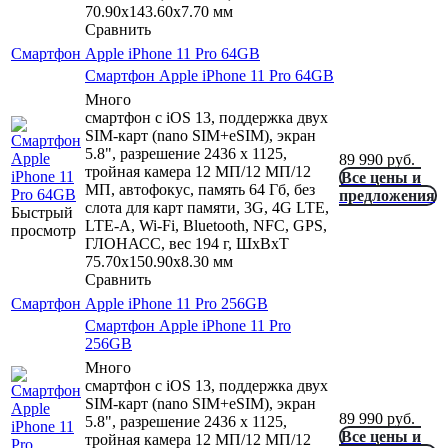
70.90x143.60x7.70 мм
Сравнить
Смартфон Apple iPhone 11 Pro 64GB
Смартфон Apple iPhone 11 Pro 64GB
Много
смартфон с iOS 13, поддержка двух
SIM-карт (nano SIM+eSIM), экран
5.8", разрешение 2436 x 1125,
89 990
руб.
тройная камера 12 МП/12 МП/12
Все цены и
МП, автофокус, память 64 Гб, без
предложения
слота для карт памяти, 3G, 4G LTE,
Быстрый
LTE-A, Wi-Fi, Bluetooth, NFC, GPS,
просмотр
ГЛОНАСС, вес 194 г, ШxВxТ
75.70x150.90x8.30 мм
Сравнить
Смартфон Apple iPhone 11 Pro 256GB
Смартфон Apple iPhone 11 Pro
256GB
Много
смартфон с iOS 13, поддержка двух
SIM-карт (nano SIM+eSIM), экран
89 990
руб.
5.8", разрешение 2436 x 1125,
Все цены и
тройная камера 12 МП/12 МП/12