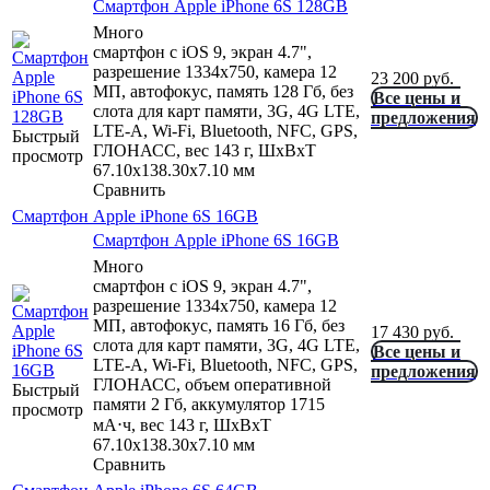
Смартфон Apple iPhone 6S 128GB
Много
смартфон с iOS 9, экран 4.7",
разрешение 1334x750, камера 12
23 200
руб.
МП, автофокус, память 128 Гб, без
Все цены и
слота для карт памяти, 3G, 4G LTE,
предложения
LTE-A, Wi-Fi, Bluetooth, NFC, GPS,
Быстрый
ГЛОНАСС, вес 143 г, ШxВxТ
просмотр
67.10x138.30x7.10 мм
Сравнить
Смартфон Apple iPhone 6S 16GB
Смартфон Apple iPhone 6S 16GB
Много
смартфон с iOS 9, экран 4.7",
разрешение 1334x750, камера 12
МП, автофокус, память 16 Гб, без
17 430
руб.
слота для карт памяти, 3G, 4G LTE,
Все цены и
LTE-A, Wi-Fi, Bluetooth, NFC, GPS,
предложения
ГЛОНАСС, объем оперативной
Быстрый
памяти 2 Гб, аккумулятор 1715
просмотр
мА⋅ч, вес 143 г, ШxВxТ
67.10x138.30x7.10 мм
Сравнить