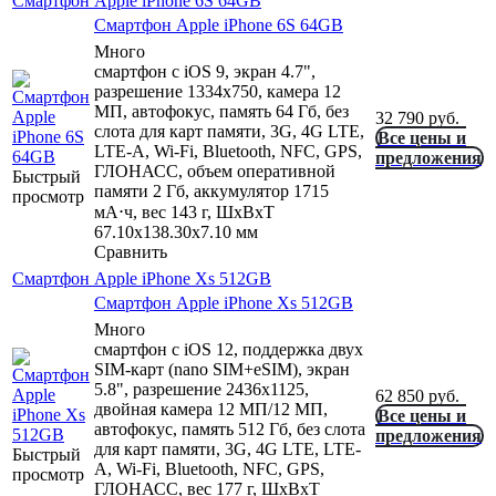
Смартфон Apple iPhone 6S 64GB
Смартфон Apple iPhone 6S 64GB
Много
смартфон с iOS 9, экран 4.7",
разрешение 1334x750, камера 12
МП, автофокус, память 64 Гб, без
32 790
руб.
слота для карт памяти, 3G, 4G LTE,
Все цены и
LTE-A, Wi-Fi, Bluetooth, NFC, GPS,
предложения
ГЛОНАСС, объем оперативной
Быстрый
памяти 2 Гб, аккумулятор 1715
просмотр
мА⋅ч, вес 143 г, ШxВxТ
67.10x138.30x7.10 мм
Сравнить
Смартфон Apple iPhone Xs 512GB
Смартфон Apple iPhone Xs 512GB
Много
смартфон с iOS 12, поддержка двух
SIM-карт (nano SIM+eSIM), экран
5.8", разрешение 2436x1125,
62 850
руб.
двойная камера 12 МП/12 МП,
Все цены и
автофокус, память 512 Гб, без слота
предложения
для карт памяти, 3G, 4G LTE, LTE-
Быстрый
A, Wi-Fi, Bluetooth, NFC, GPS,
просмотр
ГЛОНАСС, вес 177 г, ШxВxТ