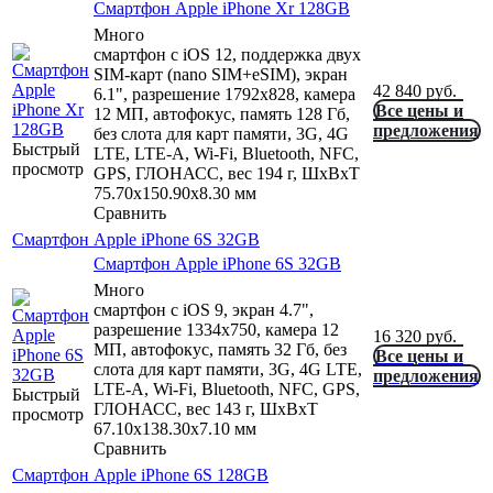
Смартфон Apple iPhone Xr 128GB
Много
смартфон с iOS 12, поддержка двух
SIM-карт (nano SIM+eSIM), экран
42 840
руб.
6.1", разрешение 1792x828, камера
Все цены и
12 МП, автофокус, память 128 Гб,
предложения
без слота для карт памяти, 3G, 4G
Быстрый
LTE, LTE-A, Wi-Fi, Bluetooth, NFC,
просмотр
GPS, ГЛОНАСС, вес 194 г, ШxВxТ
75.70x150.90x8.30 мм
Сравнить
Смартфон Apple iPhone 6S 32GB
Смартфон Apple iPhone 6S 32GB
Много
смартфон с iOS 9, экран 4.7",
разрешение 1334x750, камера 12
16 320
руб.
МП, автофокус, память 32 Гб, без
Все цены и
слота для карт памяти, 3G, 4G LTE,
предложения
LTE-A, Wi-Fi, Bluetooth, NFC, GPS,
Быстрый
ГЛОНАСС, вес 143 г, ШxВxТ
просмотр
67.10x138.30x7.10 мм
Сравнить
Смартфон Apple iPhone 6S 128GB