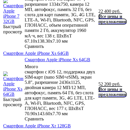
разрешение 1334x750, камера 12
МП, автофокус, память 32 Гб, без
22 400
руб.
слота для карт памяти, 3G, 4G LTE,
Все цены и
LTE-A, Wi-Fi, Bluetooth, NFC, GPS,
предложения
ГЛОНАСС, объем оперативной
Быстрый
памяти 2 Гб, аккумулятор 1960
просмотр
мА⋅ч, вес 138 г, ШxВxТ
67.10x138.30x7.10 мм
Сравнить
Смартфон Apple iPhone Xs 64GB
Смартфон Apple iPhone Xs 64GB
Много
смартфон с iOS 12, поддержка двух
SIM-карт (nano SIM+eSIM), экран
5.8", разрешение 2436x1125,
52 200
руб.
двойная камера 12 МП/12 МП,
Все цены и
автофокус, память 64 Гб, без слота
предложения
для карт памяти, 3G, 4G LTE, LTE-
Быстрый
A, Wi-Fi, Bluetooth, NFC, GPS,
просмотр
ГЛОНАСС, вес 177 г, ШxВxТ
70.90x143.60x7.70 мм
Сравнить
Смартфон Apple iPhone Xr 128GB