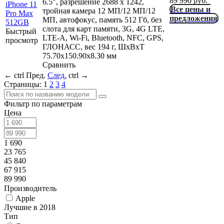
89 990
руб.
6.5", разрешение 2688 x 1242,
Все цены и
тройная камера 12 МП/12 МП/12
предложения
МП, автофокус, память 512 Гб, без
слота для карт памяти, 3G, 4G LTE,
Быстрый
LTE-A, Wi-Fi, Bluetooth, NFC, GPS,
просмотр
ГЛОНАСС, вес 194 г, ШxВxТ
75.70x150.90x8.30 мм
Сравнить
←
ctrl
Пред.
След.
ctrl
→
Страницы:
1
2
3
4
Фильтр по параметрам
Цена
1 690
23 765
45 840
67 915
89 990
Производитель
Apple
Лучшие в 2018
Тип