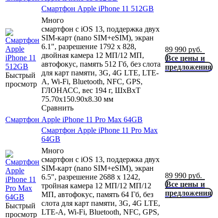
Смартфон Apple iPhone 11 512GB
Много
смартфон с iOS 13, поддержка двух
SIM-карт (nano SIM+eSIM), экран
6.1", разрешение 1792 x 828,
89 990
руб.
двойная камера 12 МП/12 МП,
Все цены и
автофокус, память 512 Гб, без слота
предложения
для карт памяти, 3G, 4G LTE, LTE-
Быстрый
A, Wi-Fi, Bluetooth, NFC, GPS,
просмотр
ГЛОНАСС, вес 194 г, ШxВxТ
75.70x150.90x8.30 мм
Сравнить
Смартфон Apple iPhone 11 Pro Max 64GB
Смартфон Apple iPhone 11 Pro Max
64GB
Много
смартфон с iOS 13, поддержка двух
SIM-карт (nano SIM+eSIM), экран
89 990
руб.
6.5", разрешение 2688 x 1242,
Все цены и
тройная камера 12 МП/12 МП/12
предложения
МП, автофокус, память 64 Гб, без
слота для карт памяти, 3G, 4G LTE,
Быстрый
LTE-A, Wi-Fi, Bluetooth, NFC, GPS,
просмотр