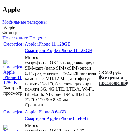
Apple
Мобильные телефоны
-
Apple
Фильтр
По алфавиту
По цене
Смартфон Apple iPhone 11 128GB
Смартфон Apple iPhone 11 128GB
Много
смартфон с iOS 13 поддержка двух
SIM-карт (nano SIM+eSIM) экран
58 590
руб.
6.1", разрешение 1792x828 двойная
Все цены и
камера 12 МП/12 МП, автофокус
предложения
память 128 Гб, без слота для карт
Быстрый
памяти 3G, 4G LTE, LTE-A, Wi-Fi,
просмотр
Bluetooth, NFC вес 194 г, ШxВxТ
75.70x150.90x8.30 мм
Сравнить
Смартфон Apple iPhone 8 64GB
Смартфон Apple iPhone 8 64GB
Много
смартфон с iOS 11, экран 4.7",