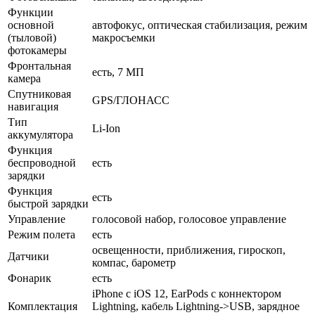
Функции
основной
автофокус, оптическая стабилизация, режим
(тыловой)
макросъемки
фотокамеры
Фронтальная
есть, 7 МП
камера
Спутниковая
GPS/ГЛОНАСС
навигация
Тип
Li-Ion
аккумулятора
Функция
беспроводной
есть
зарядки
Функция
есть
быстрой зарядки
Управление
голосовой набор, голосовое управление
Режим полета
есть
освещенности, приближения, гироскоп,
Датчики
компас, барометр
Фонарик
есть
iPhone с iOS 12, EarPods с коннектором
Комплектация
Lightning, кабель Lightning->USB, зарядное