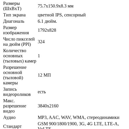
Размеры
75.7x150.9x8.3 мм
(ШxВxТ)
Тип экрана
цветной IPS, сенсорный
Диагональ
6.1 дюйм.
Размер
1792x828
изображения
Число пикселей
324
на дюйм (PPI)
Количество
основных
1
(тыловых) камер
Разрешение
основной
12 МП
(тыловой)
камеры
Запись
есть
видеороликов
Макс.
разрешение
3840x2160
видео
Аудио
MP3, AAC, WAV, WMA, стереодинамики
GSM 900/1800/1900, 3G, 4G LTE, LTE-A,
Стандарт
VoLTE