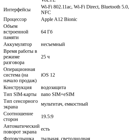
Wi-Fi 802.11ac, Wi-Fi Direct, Bluetooth 5.0,
Интерфейсы
NFC
Процессор
Apple A12 Bionic
Объем
встроенной
64 Гб
памяти
Аккумулятор
несъемный
Время работы в
режиме
25 ч
разговора
Операционная
система (на
iOS 12
начало продаж)
Конструкция
водозащита
Тип SIM-карты
nano SIM+eSIM
Тип сенсорного
мультитач, емкостный
экрана
Соотношение
19.5:9
сторон
Автоматический
есть
поворот экрана
Фотовспышка
тыльная, светодиодная