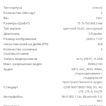
Тип корпуса
стекло
Количество SIM-карт
2
Вес
194 г
Размеры (ШxВxТ)
75.7x150.9x8.3 мм
Тип экрана
цветной OLED, сенсорный
Диагональ
5.8 дюйм.
Размер изображения
2436 x 1125
Число пикселей на дюйм (PPI)
458
Количество основных
3
(тыловых) камер
Запись видеороликов
есть (HEVC, H.264)
Макс. разрешение видео
3840x2160
Аудио
MP3, AAC, WAV, WMA,
стереодинамики с
поддержкой
пространственного аудио
Стандарт
GSM 900/1800/1900, 3G, 4G
LTE, LTE-A, VoLTE
Интерфейсы
Wi-Fi 802.11ax, Bluetooth 5.0,
NFC