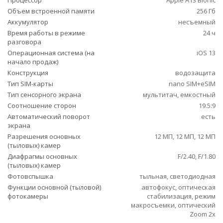
Процессор
Apple A13 Bionic
Объем встроенной памяти
256 Гб
Аккумулятор
несъемный
Время работы в режиме
24 ч
разговора
Операционная система (на
iOS 13
начало продаж)
Конструкция
водозащита
Тип SIM-карты
nano SIM+eSIM
Тип сенсорного экрана
мультитач, емкостный
Соотношение сторон
19.5:9
Автоматический поворот
есть
экрана
Разрешения основных
12 МП, 12 МП, 12 МП
(тыловых) камер
Диафрагмы основных
F/2.40, F/1.80
(тыловых) камер
Фотовспышка
тыльная, светодиодная
Функции основной (тыловой)
автофокус, оптическая
фотокамеры
стабилизация, режим
макросъемки, оптический
Zoom 2x