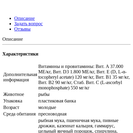
Описание
Задать вопрос
Отзывы
Описание
Характеристики
Витамины и провитамины: Bит. A 37.000
МЕ/кг, Bит. D3 1.800 МЕ/кг, Bит. E (D, L-α-
Дополнительная
tocopheryl acetate) 120 мг/кг, Bит. B1 35 мг/кг,
информация
Bит. B2 90 мг/кг, Стаб. Bит. C (L-ascorbyl
monophosphate) 550 мг/кг
Животное
рыбы
Упаковка
пластиковая банка
Возраст
молодые
Среда обитания
пресноводная
рыбная мука, пшеничная мука, пивные
дрожжи, казеинат кальция, гаммарус,
цельный яичный порошок, спирулина,