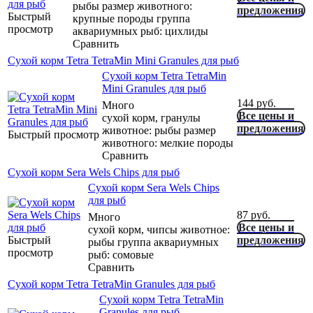
рыбы размер животного:
предложения
Быстрый
крупные породы группа
просмотр
аквариумных рыб: цихлиды
Сравнить
Сухой корм Tetra TetraMin Mini Granules для рыб
Сухой корм Tetra TetraMin
Mini Granules для рыб
144
руб.
Много
Все цены и
сухой корм, гранулы
предложения
животное: рыбы размер
Быстрый просмотр
животного: мелкие породы
Сравнить
Сухой корм Sera Wels Chips для рыб
Сухой корм Sera Wels Chips
для рыб
87
руб.
Много
Все цены и
сухой корм, чипсы животное:
Быстрый
предложения
рыбы группа аквариумных
просмотр
рыб: сомовые
Сравнить
Сухой корм Tetra TetraMin Granules для рыб
Сухой корм Tetra TetraMin
Granules для рыб