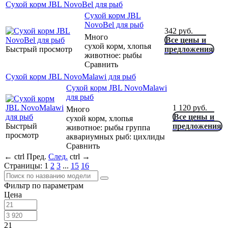
Сухой корм JBL NovoBel для рыб
Сухой корм JBL
NovoBel для рыб
342
руб.
Много
Все цены и
сухой корм, хлопья
Быстрый просмотр
предложения
животное: рыбы
Сравнить
Сухой корм JBL NovoMalawi для рыб
Сухой корм JBL NovoMalawi
для рыб
1 120
руб.
Много
Все цены и
сухой корм, хлопья
Быстрый
предложения
животное: рыбы группа
просмотр
аквариумных рыб: цихлиды
Сравнить
←
ctrl
Пред.
След.
ctrl
→
Страницы:
1
2
3
...
15
16
Фильтр по параметрам
Цена
21