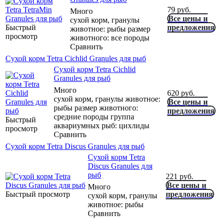
79
руб.
Много
Все цены и
сухой корм, гранулы
Быстрый
предложения
животное: рыбы размер
просмотр
животного: все породы
Сравнить
Сухой корм Tetra Cichlid Granules для рыб
Сухой корм Tetra Cichlid
Granules для рыб
Много
620
руб.
сухой корм, гранулы животное:
Все цены и
рыбы размер животного:
предложения
средние породы группа
Быстрый
аквариумных рыб: цихлиды
просмотр
Сравнить
Сухой корм Tetra Discus Granules для рыб
Сухой корм Tetra
Discus Granules для
рыб
221
руб.
Все цены и
Много
Быстрый просмотр
предложения
сухой корм, гранулы
животное: рыбы
Сравнить