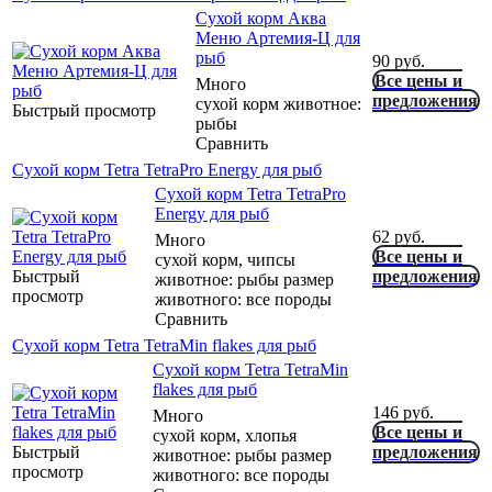
Сухой корм Аква
Меню Артемия-Ц для
рыб
90
руб.
Все цены и
Много
предложения
сухой корм животное:
Быстрый просмотр
рыбы
Сравнить
Сухой корм Tetra TetraPro Energy для рыб
Сухой корм Tetra TetraPro
Energy для рыб
62
руб.
Много
Все цены и
сухой корм, чипсы
Быстрый
предложения
животное: рыбы размер
просмотр
животного: все породы
Сравнить
Сухой корм Tetra TetraMin flakes для рыб
Сухой корм Tetra TetraMin
flakes для рыб
146
руб.
Много
Все цены и
сухой корм, хлопья
Быстрый
предложения
животное: рыбы размер
просмотр
животного: все породы