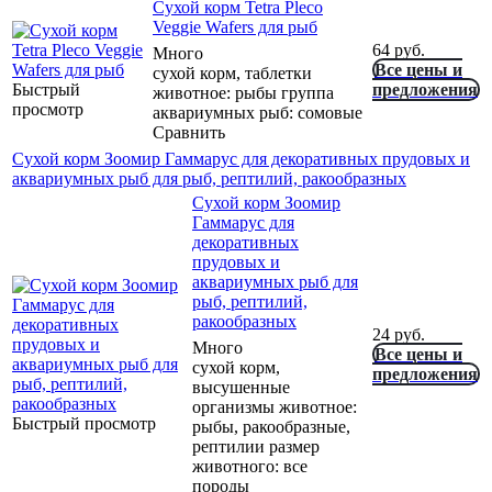
Сухой корм Tetra Pleco
Veggie Wafers для рыб
64
руб.
Много
Все цены и
сухой корм, таблетки
Быстрый
предложения
животное: рыбы группа
просмотр
аквариумных рыб: сомовые
Сравнить
Сухой корм Зоомир Гаммарус для декоративных прудовых и
аквариумных рыб для рыб, рептилий, ракообразных
Сухой корм Зоомир
Гаммарус для
декоративных
прудовых и
аквариумных рыб для
рыб, рептилий,
ракообразных
24
руб.
Много
Все цены и
сухой корм,
предложения
высушенные
организмы животное:
Быстрый просмотр
рыбы, ракообразные,
рептилии размер
животного: все
породы