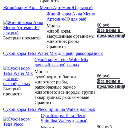
Сравнить
Живой корм Аква Меню Артемия-Ю для рыб
Живой корм Аква Меню
Артемия-Ю для рыб
60
руб.
Много
Все цены и
живой корм,
предложения
высушенные организмы
Быстрый просмотр
животное: рыбы
Сравнить
Сухой корм Tetra Wafer Mix для рыб, ракообразных
Сухой корм Tetra Wafer Mix
для рыб, ракообразных
Много
66
руб.
сухой корм, таблетки
Все цены и
животное: рыбы,
предложения
ракообразные размер
Быстрый
животного: все породы группа
просмотр
аквариумных рыб: сомовые
Сравнить
Сухой корм Tetra Pleco Spirulina Wafers для рыб
Сухой корм Tetra Pleco
Spirulina Wafers для рыб
502
руб.
Много