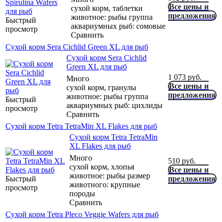
Все цены и
сухой корм, таблетки
предложения
животное: рыбы группа
Быстрый
аквариумных рыб: сомовые
просмотр
Сравнить
Сухой корм Sera Cichlid Green XL для рыб
Сухой корм Sera Cichlid
Green XL для рыб
1 073
руб.
Много
Все цены и
сухой корм, гранулы
предложения
животное: рыбы группа
Быстрый
аквариумных рыб: цихлиды
просмотр
Сравнить
Сухой корм Tetra TetraMin XL Flakes для рыб
Сухой корм Tetra TetraMin
XL Flakes для рыб
Много
510
руб.
сухой корм, хлопья
Все цены и
животное: рыбы размер
Быстрый
предложения
животного: крупные
просмотр
породы
Сравнить
Сухой корм Tetra Pleco Veggie Wafers для рыб