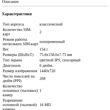
Описание
Характеристики
Тип корпуса
классический
Количество SIM-
2
карт
Режим работы
попеременный
нескольких SIM-карт
Вес
154 г
Размеры (ШxВxТ)
75.8x158.6x7.75 мм
Тип экрана
цветной IPS, сенсорный
Диагональ
6 дюйм.
Размер изображения
1440x720
Число пикселей на
268
дюйм (PPI)
Количество
основных (тыловых)
1
камер
Разрешение
основной (тыловой)
16 МП
камеры