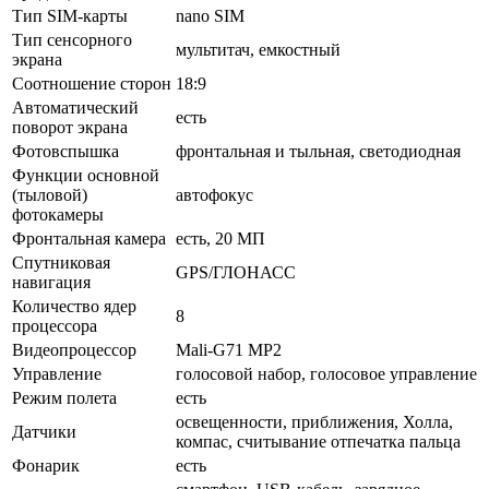
Тип SIM-карты
nano SIM
Тип сенсорного
мультитач, емкостный
экрана
Соотношение сторон
18:9
Автоматический
есть
поворот экрана
Фотовспышка
фронтальная и тыльная, светодиодная
Функции основной
(тыловой)
автофокус
фотокамеры
Фронтальная камера
есть, 20 МП
Спутниковая
GPS/ГЛОНАСС
навигация
Количество ядер
8
процессора
Видеопроцессор
Mali-G71 MP2
Управление
голосовой набор, голосовое управление
Режим полета
есть
освещенности, приближения, Холла,
Датчики
компас, считывание отпечатка пальца
Фонарик
есть