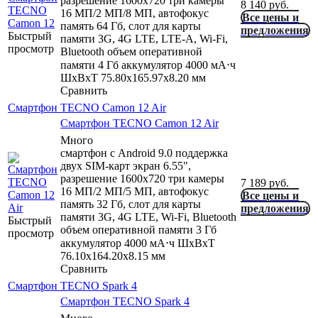
разрешение 1600x720 три камеры
8 140
руб.
16 МП/2 МП/8 МП, автофокус
Все цены и
память 64 Гб, слот для карты
предложения
Быстрый
памяти 3G, 4G LTE, LTE-A, Wi-Fi,
просмотр
Bluetooth объем оперативной
памяти 4 Гб аккумулятор 4000 мА⋅ч
ШxВxТ 75.80x165.97x8.20 мм
Сравнить
Смартфон TECNO Camon 12 Air
Смартфон TECNO Camon 12 Air
Много
смартфон с Android 9.0 поддержка
двух SIM-карт экран 6.55",
разрешение 1600x720 три камеры
7 189
руб.
16 МП/2 МП/5 МП, автофокус
Все цены и
память 32 Гб, слот для карты
предложения
памяти 3G, 4G LTE, Wi-Fi, Bluetooth
Быстрый
объем оперативной памяти 3 Гб
просмотр
аккумулятор 4000 мА⋅ч ШxВxТ
76.10x164.20x8.15 мм
Сравнить
Смартфон TECNO Spark 4
Смартфон TECNO Spark 4