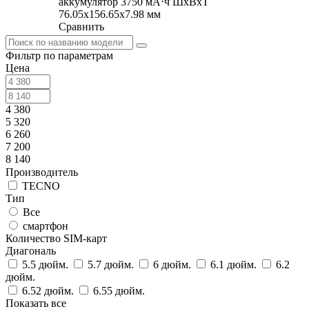
аккумулятор 3750 мА⋅ч ШxВxТ
76.05x156.65x7.98 мм
Сравнить
Фильтр по параметрам
Цена
4 380
5 320
6 260
7 200
8 140
Производитель
TECNO
Тип
Все
смартфон
Количество SIM-карт
Диагональ
5.5 дюйм.
5.7 дюйм.
6 дюйм.
6.1 дюйм.
6.2
дюйм.
6.52 дюйм.
6.55 дюйм.
Показать все