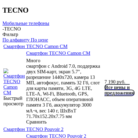
TECNO
Мобильные телефоны
-
TECNO
Фильтр
По алфавиту
По цене
Смартфон TECNO Camon CM
Смартфон TECNO Camon CM
Много
смартфон с Android 7.0, поддержка
двух SIM-карт, экран 5.7",
разрешение 1440x720, камера 13
7 190
руб.
МП, автофокус, память 32 Гб, слот
Все цены и
для карты памяти, 3G, 4G LTE,
предложения
LTE-A, Wi-Fi, Bluetooth, GPS,
Быстрый
ГЛОНАСС, объем оперативной
просмотр
памяти 3 Гб, аккумулятор 3000
мА⋅ч, вес 140 г, ШxВxТ
71.70x152.20x7.75 мм
Сравнить
Смартфон TECNO Pouvoir 2
Смартфон TECNO Pouvoir 2