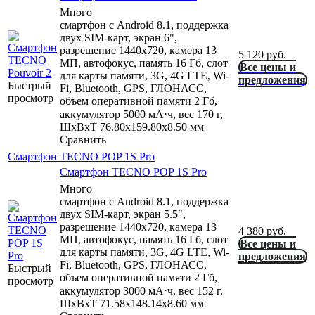
Много
смартфон с Android 8.1, поддержка
двух SIM-карт, экран 6",
разрешение 1440x720, камера 13
5 120
руб.
МП, автофокус, память 16 Гб, слот
Все цены и
для карты памяти, 3G, 4G LTE, Wi-
предложения
Быстрый
Fi, Bluetooth, GPS, ГЛОНАСС,
просмотр
объем оперативной памяти 2 Гб,
аккумулятор 5000 мА⋅ч, вес 170 г,
ШxВxТ 76.80x159.80x8.50 мм
Сравнить
Смартфон TECNO POP 1S Pro
Смартфон TECNO POP 1S Pro
Много
смартфон с Android 8.1, поддержка
двух SIM-карт, экран 5.5",
разрешение 1440x720, камера 13
4 380
руб.
МП, автофокус, память 16 Гб, слот
Все цены и
для карты памяти, 3G, 4G LTE, Wi-
предложения
Fi, Bluetooth, GPS, ГЛОНАСС,
Быстрый
объем оперативной памяти 2 Гб,
просмотр
аккумулятор 3000 мА⋅ч, вес 152 г,
ШxВxТ 71.58x148.14x8.60 мм