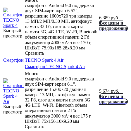
Много
смартфон с Android 9.0 поддержка
двух SIM-карт экран 6.52",
разрешение 1600x720 три камеры
6 389
руб.
13 МП/2 МП/0.30 МП, автофокус
Все цены и
память 32 Гб, слот для карты
предложения
Быстрый
памяти 3G, 4G LTE, Wi-Fi, Bluetooth
просмотр
объем оперативной памяти 2 Гб
аккумулятор 4000 мА⋅ч вес 170 г,
ШxВxТ 75.90x165.28x8.20 мм
Сравнить
Смартфон TECNO Spark 4 Air
Смартфон TECNO Spark 4 Air
Много
смартфон с Android 9.0 поддержка
двух SIM-карт экран 6.1",
разрешение 1520x720 двойная
5 674
руб.
камера 13 МП, автофокус память
Все цены и
32 Гб, слот для карты памяти 3G,
предложения
4G LTE, Wi-Fi, Bluetooth объем
Быстрый
оперативной памяти 2 Гб
просмотр
аккумулятор 3000 мА⋅ч вес 175 г,
ШxВxТ 75x156.10x9.20 мм
Сравнить