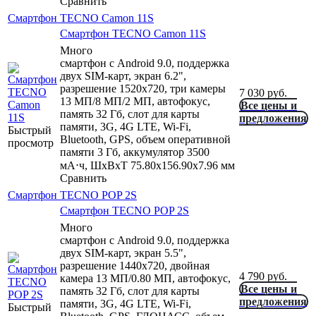
Сравнить
Смартфон TECNO Camon 11S
Смартфон TECNO Camon 11S
Много
смартфон с Android 9.0, поддержка
двух SIM-карт, экран 6.2",
разрешение 1520x720, три камеры
7 030
руб.
13 МП/8 МП/2 МП, автофокус,
Все цены и
память 32 Гб, слот для карты
предложения
памяти, 3G, 4G LTE, Wi-Fi,
Быстрый
Bluetooth, GPS, объем оперативной
просмотр
памяти 3 Гб, аккумулятор 3500
мА⋅ч, ШxВxТ 75.80x156.90x7.96 мм
Сравнить
Смартфон TECNO POP 2S
Смартфон TECNO POP 2S
Много
смартфон с Android 9.0, поддержка
двух SIM-карт, экран 5.5",
разрешение 1440x720, двойная
4 790
руб.
камера 13 МП/0.80 МП, автофокус,
Все цены и
память 32 Гб, слот для карты
предложения
памяти, 3G, 4G LTE, Wi-Fi,
Быстрый