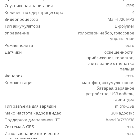
Спутниковая навигация
GPS
Количество ядер процессора
4
Видеопроцессор
Mali-T720 MP2
Тип аккумулятора
Li-polymer
Управление
голосовой набор, голосовое
управление
Режим полета
есть
Датчики
освещенности,
приближения, гироскоп,
считывание отпечатка
пальца
Фонарик
есть
Комплектация
смартфон, аккумуляторная
батарея, зарядное
устройство, USB кабель,
гарнитура
Тип разъема для зарядки
micro-USB
Макс. частота кадров видео
30 кадров/с
Поддержка диапазонов LTE
band 3/7/20/38
Cистема A-GPS
есть
Использование в качестве
есть