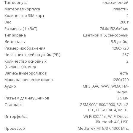
Тип корпуса
классический
Материал корпуса
пластик
Количество SIM-карт
2
Вес
200 г
Размеры (ШxВxТ)
76.6x152.6x9 мм
Тип экрана
цветной IPS, сенсорный
Диагональ
5.5 дюйм.
Размер изображения
1280x720
Число пикселей на дюйм (PPI)
267
Количество основных
2
(тыловых) камер
Запись видеороликов
есть
Макс. разрешение видео
1280x720
Аудио
MP3, AAC, WAV, WMA, FM-
радио
Разъем для наушников
3.5 мм
Стандарт
GSM 900/1800/1900, 3G, 4G
LTE, LTE-A Cat. 4, VoLTE
Интерфейсы
Wi-Fi 802.11n, Wi-Fi Direct,
Bluetooth 4.0, USB
Процессор
MediaTek MT6737, 1300 МГц