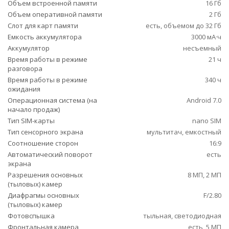
Объем встроенной памяти
16 Гб
Объем оперативной памяти
2 Гб
Слот для карт памяти
есть, объемом до 32 Гб
Емкость аккумулятора
3000 мА·ч
Аккумулятор
несъемный
Время работы в режиме
21 ч
разговора
Время работы в режиме
340 ч
ожидания
Операционная система (на
Android 7.0
начало продаж)
Тип SIM-карты
nano SIM
Тип сенсорного экрана
мультитач, емкостный
Соотношение сторон
16:9
Автоматический поворот
есть
экрана
Разрешения основных
8 МП, 2 МП
(тыловых) камер
Диафрагмы основных
F/2.80
(тыловых) камер
Фотовспышка
тыльная, светодиодная
Фронтальная камера
есть, 5 МП