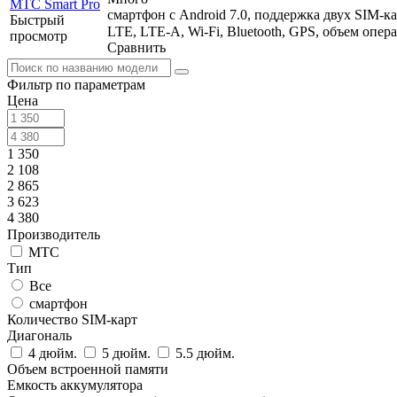
смартфон с Android 7.0, поддержка двух SIM-ка
Быстрый
LTE, LTE-A, Wi-Fi, Bluetooth, GPS, объем опер
просмотр
Сравнить
Фильтр по параметрам
Цена
1 350
2 108
2 865
3 623
4 380
Производитель
МТС
Тип
Все
смартфон
Количество SIM-карт
Диагональ
4 дюйм.
5 дюйм.
5.5 дюйм.
Объем встроенной памяти
Емкость аккумулятора