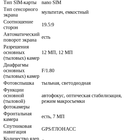
Тип SIM-карты
nano SIM
Тип сенсорного
мультитач, емкостный
экрана
Соотношение
19.5:9
сторон
Автоматический
есть
поворот экрана
Разрешения
основных
12 МП, 12 МП
(тыловых) камер
Диафрагмы
основных
F/1.80
(тыловых) камер
Фотовспышка
тыльная, светодиодная
Функции
основной
автофокус, оптическая стабилизация,
(тыловой)
режим макросъемки
фотокамеры
Фронтальная
есть, 7 МП
камера
Спутниковая
GPS/ГЛОНАСС
навигация
Количество ядер