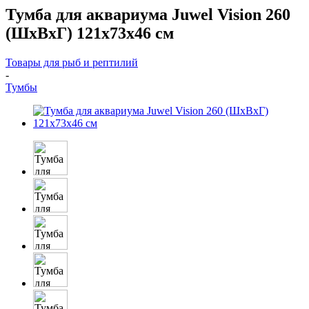
Тумба для аквариума Juwel Vision 260
(ШхВхГ) 121х73х46 см
Товары для рыб и рептилий
-
Тумбы