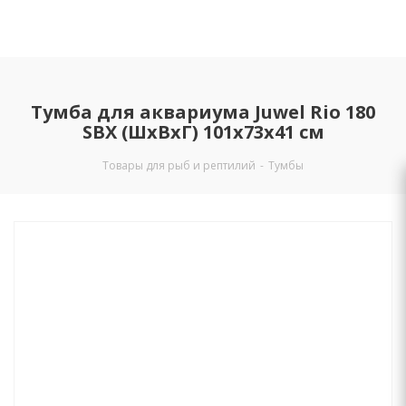
Тумба для аквариума Juwel Rio 180
SBX (ШхВхГ) 101х73х41 см
Товары для рыб и рептилий
-
Тумбы