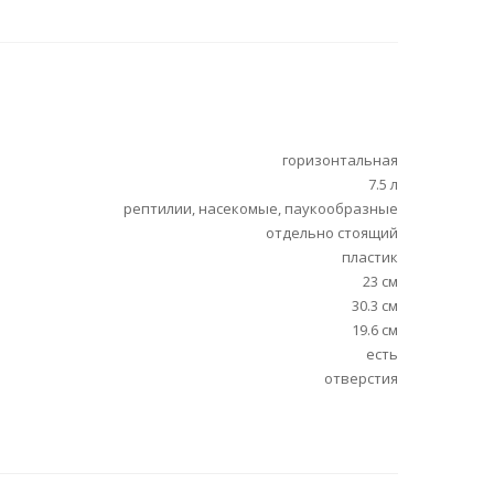
горизонтальная
7.5 л
рептилии, насекомые, паукообразные
отдельно стоящий
пластик
23 см
30.3 см
19.6 см
есть
отверстия