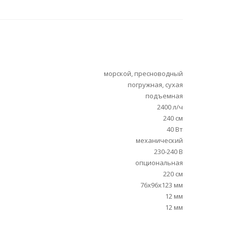
морской, пресноводный
погружная, сухая
подъемная
2400 л/ч
240 см
40 Вт
механический
230-240 В
опциональная
220 см
76x96x123 мм
12 мм
12 мм