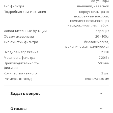
регулятора
Тип фильтра
внешний, навесной
Подробная комплектация
-корпус фильтра со
встроенным насосом;
-комплект всасывающих
насадок; -комплект губок.
Дополнительные функции
аэрация
Объем аквариума
20 - 100 л
Тип очистки фильтра
биологическая,
механическая, химическая
Входное напряжение
230 В
Мощность фильтра
7.20 Вт
Производительность
500 л/ч
фильтра
Количество канистр
2 шт.
Размеры (ШxВxД)
160x225x130 мм
Задать вопрос
Отзывы