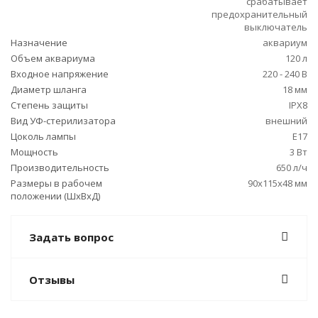
срабатывает
предохранительный
выключатель
Назначение
аквариум
Объем аквариума
120 л
Входное напряжение
220 - 240 В
Диаметр шланга
18 мм
Степень защиты
IPX8
Вид УФ-стерилизатора
внешний
Цоколь лампы
Е17
Мощность
3 Вт
Производительность
650 л/ч
Размеры в рабочем
90x115x48 мм
положении (ШxВxД)
Задать вопрос
Отзывы