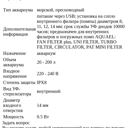
Тип аквариума
морской, пресноводный
питание через USB; установка на сопло
внутреннего фильтра (помпы) диаметром 8,
11, 12, 14 мм; срок службы УФ диодов 10000
Дополнительная
часов; предназначен для внутренних
информация
фильтров и погружных помп AQUAEL:
FAN FILTER plus, UNI FILTER, TURBO
FILTER, CIRCULATOR, PAT MINI FILTER
Назначение
аквариум
Объем
20 - 200 л
аквариума
Входное
220 - 240 В
напряжение
Степень защиты
IPX8
Вид УФ-
внутренний
стерилизатора
Диаметр
входного
14 мм
отверстия
Мощность
0.5 Вт
Задать вопрос
Вы можете задать любой интересующий вас вопрос по товару