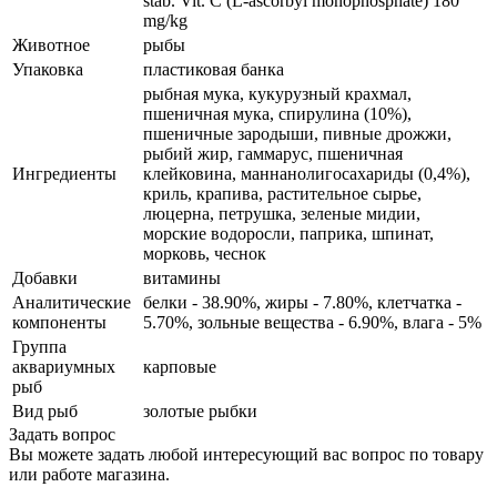
stab. Vit. C (L-ascorbyl monophosphate) 180
mg/kg
Животное
рыбы
Упаковка
пластиковая банка
рыбная мука, кукурузный крахмал,
пшеничная мука, спирулина (10%),
пшеничные зародыши, пивные дрожжи,
рыбий жир, гаммарус, пшеничная
Ингредиенты
клейковина, маннанолигосахариды (0,4%),
криль, крапива, растительное сырье,
люцерна, петрушка, зеленые мидии,
морские водоросли, паприка, шпинат,
морковь, чеснок
Добавки
витамины
Аналитические
белки - 38.90%, жиры - 7.80%, клетчатка -
компоненты
5.70%, зольные вещества - 6.90%, влага - 5%
Группа
аквариумных
карповые
рыб
Вид рыб
золотые рыбки
Задать вопрос
Вы можете задать любой интересующий вас вопрос по товару
или работе магазина.