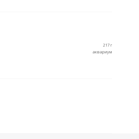
217 г
аквариум