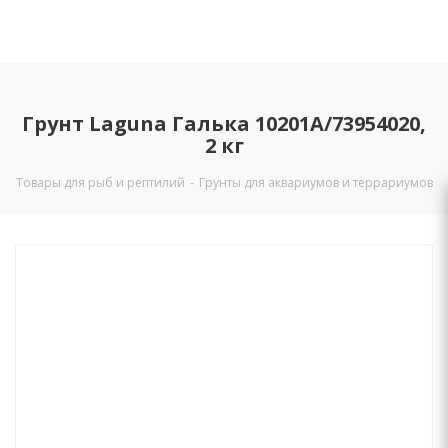
Грунт Laguna Галька 10201A/73954020,
2 кг
Товары для рыб и рептилий
-
Грунты для аквариумов и террариумов