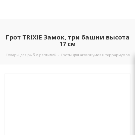
Грот TRIXIE Замок, три башни высота
17 см
Товары для рыб и рептилий
-
Гроты для аквариумов и террариумов