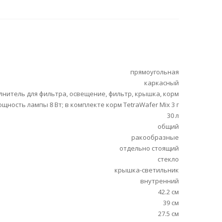
прямоугольная
каркасный
лнитель для фильтра, освещение, фильтр, крышка, корм
ощность лампы 8 Вт; в комплекте корм TetraWafer Mix 3 г
30 л
общий
ракообразные
отдельно стоящий
стекло
крышка-светильник
внутренний
42.2 см
39 см
27.5 см