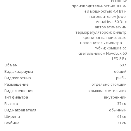
Eccoflow
производительностью 300 л/
ч и мощностью 4,4 Вт и
нагревателем Juwel
AquaHeat 50 Вт с
автоматическим
терморегулятором; фильтр
крепится на присосках;
наполнитель фильтра —
губки; крышка со
светильником NovoLux 60
LED 8 Вт
Объем
60 л
Вид аквариума
общий
Вид животных
рыбы
Размещение
отдельно стоящий
Вид освещения
крышка-светильник
Тип фильтра
внутренний
Высота
37 см
Вид нагревателя
обычный
Ширина
61 см
Глубина
31 см