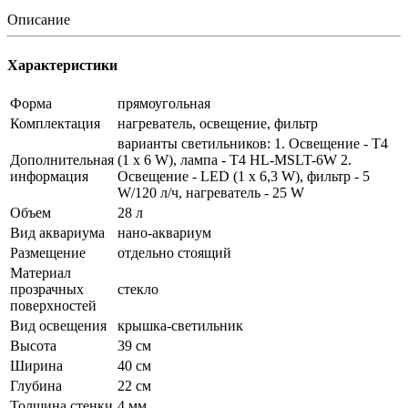
Описание
Характеристики
Форма
прямоугольная
Комплектация
нагреватель, освещение, фильтр
варианты светильников: 1. Освещение - T4
Дополнительная
(1 x 6 W), лампа - T4 HL-MSLT-6W 2.
информация
Освещение - LED (1 x 6,3 W), фильтр - 5
W/120 л/ч, нагреватель - 25 W
Объем
28 л
Вид аквариума
нано-аквариум
Размещение
отдельно стоящий
Материал
прозрачных
стекло
поверхностей
Вид освещения
крышка-светильник
Высота
39 см
Ширина
40 см
Глубина
22 см
Толщина стенки
4 мм