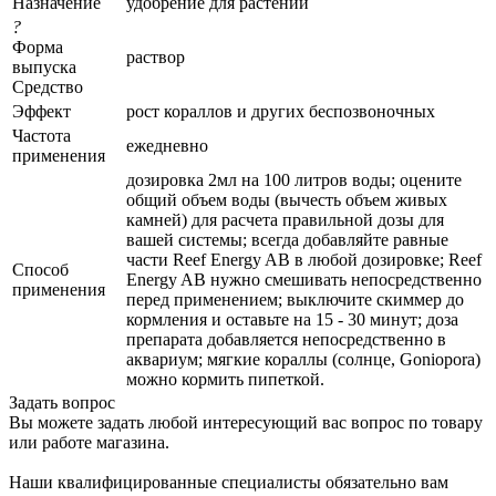
Назначение
удобрение для растений
?
Форма
раствор
выпуска
Средство
Эффект
рост кораллов и других беспозвоночных
Частота
ежедневно
применения
дозировка 2мл на 100 литров воды; оцените
общий объем воды (вычесть объем живых
камней) для расчета правильной дозы для
вашей системы; всегда добавляйте равные
части Reef Energy AВ в любой дозировке; Reef
Способ
Energy AВ нужно смешивать непосредственно
применения
перед применением; выключите скиммер до
кормления и оставьте на 15 - 30 минут; доза
препарата добавляется непосредственно в
аквариум; мягкие кораллы (солнце, Goniopora)
можно кормить пипеткой.
Задать вопрос
Вы можете задать любой интересующий вас вопрос по товару
или работе магазина.
Наши квалифицированные специалисты обязательно вам