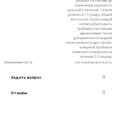
реагент по каплям до
изменения окраски от
красной к зеленой; 1 капля
реагента = 1 градус общей
жесткости; после каждой
капли взбалтывать
пробирку круговыми
движениями; после
добавления последней
капли реагента цвет пробы
в мерной пробирке
изменяется медленно в
течение 2-3 секунд.
Показание теста
постоянная жесткость
Задать вопрос
Отзывы