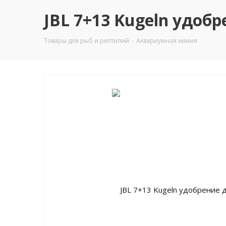
JBL 7+13 Kugeln удоб
Товары для рыб и рептилий
-
Аквариумная химия