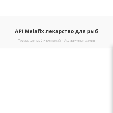
API Melafix лекарство для рыб
Товары для рыб и рептилий
-
Аквариумная химия