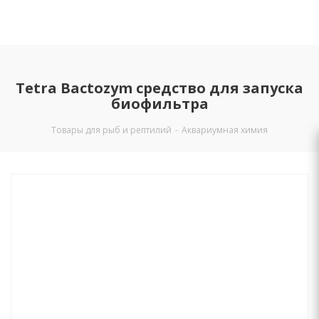
Tetra Bactozym средство для запуска
биофильтра
Товары для рыб и рептилий
-
Аквариумная химия