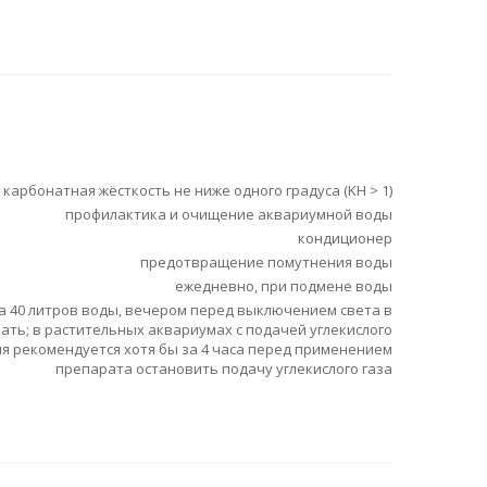
карбонатная жёсткость не ниже одного градуса (KH > 1)
профилактика и очищение аквариумной воды
кондиционер
предотвращение помутнения воды
ежедневно, при подмене воды
 на 40 литров воды, вечером перед выключением света в
ать; в растительных аквариумах с подачей углекислого
ия рекомендуется хотя бы за 4 часа перед применением
препарата остановить подачу углекислого газа