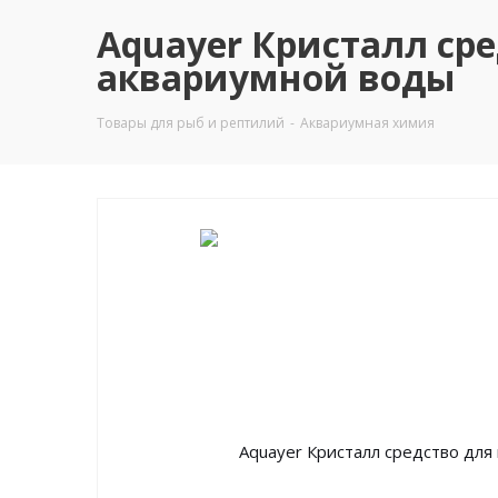
Aquayer Кристалл ср
аквариумной воды
Товары для рыб и рептилий
-
Аквариумная химия