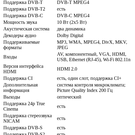
Поддержка DVB-T
DVB-T MPEG4
Поддержка DVB-T2
есть
Поддержка DVB-C
DVB-C MPEG4
Мощность звука
10 Вт (2х5 Вт)
Акустическая система
два динамика
Декодеры аудио
Dolby Digital
Поддерживаемые
MP3, WMA, MPEG4, DivX, MKV,
форматы
JPEG
AV, компонентный, VGA, HDMI,
Входы
USB, Ethernet (RJ-45), Wi-Fi 802.11n
Версия интерфейса
HDMI 2.0
HDMI
Поддержка CI
есть, один слот, поддержка CI+
Дополнительная
система контроля микроклимата;
информация
Picture Quality Index 200 Гц
Выходы
оптический
Поддержка 24p True
есть
Cinema
Поддержка стереозвука
есть
NICAM
Поддержка DVB-S
есть
Поддержка DVB-S2
есть