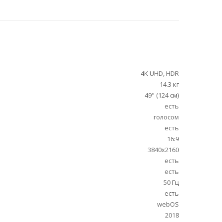
4K UHD, HDR
14.3 кг
49" (124 см)
есть
голосом
есть
16:9
3840x2160
есть
есть
50 Гц
есть
webOS
2018