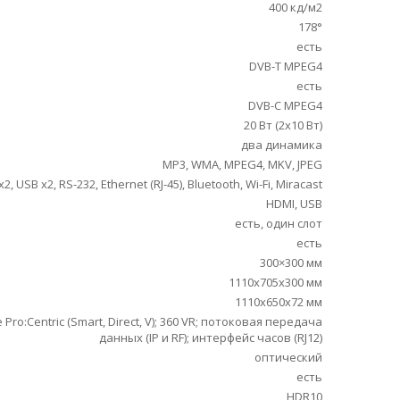
400 кд/м2
178°
есть
DVB-T MPEG4
есть
DVB-C MPEG4
20 Вт (2х10 Вт)
два динамика
MP3, WMA, MPEG4, MKV, JPEG
 USB x2, RS-232, Ethernet (RJ-45), Bluetooth, Wi-Fi, Miracast
HDMI, USB
есть, один слот
есть
300×300 мм
1110x705x300 мм
1110x650x72 мм
o:Centric (Smart, Direct, V); 360 VR; потоковая передача
данных (IP и RF); интерфейс часов (RJ12)
оптический
есть
HDR10