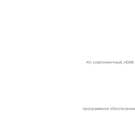
AV, компонентный, HDMI x2,
программное обеспечение Pr