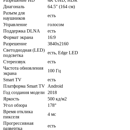
Разрешение HD
4K UHD, HDR
Диагональ
64.5" (164 см)
Разъем для
есть
наушников
Управление
голосом
Поддержка DLNA
есть
Формат экрана
16:9
Разрешение
3840x2160
Светодиодная (LED)
есть, Edge LED
подсветка
Стереозвук
есть
Частота обновления
100 Гц
экрана
Smart TV
есть
Платформа Smart TV
Android
Год создания модели
2018
Яркость
500 кд/м2
Угол обзора
178°
Время отклика
4 мс
пикселя
Прогрессивная
есть
развертка