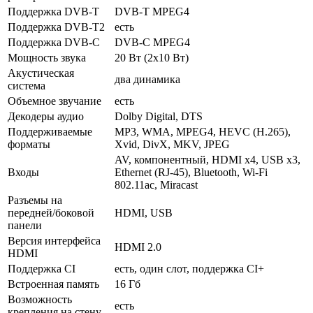
Поддержка DVB-T
DVB-T MPEG4
Поддержка DVB-T2
есть
Поддержка DVB-C
DVB-C MPEG4
Мощность звука
20 Вт (2х10 Вт)
Акустическая
два динамика
система
Объемное звучание
есть
Декодеры аудио
Dolby Digital, DTS
Поддерживаемые
MP3, WMA, MPEG4, HEVC (H.265),
форматы
Xvid, DivX, MKV, JPEG
AV, компонентный, HDMI x4, USB x3,
Входы
Ethernet (RJ-45), Bluetooth, Wi-Fi
802.11ac, Miracast
Разъемы на
передней/боковой
HDMI, USB
панели
Версия интерфейса
HDMI 2.0
HDMI
Поддержка CI
есть, один слот, поддержка CI+
Встроенная память
16 Гб
Возможность
есть
крепления на стену