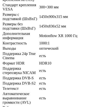
Стандарт крепления
300×300 мм
VESA
Размеры с
1450x900x315 мм
подставкой (ШxВxГ)
Размеры без
1450x836x52 мм
подставки (ШxВxГ)
Дополнительная
Motionflow XR 1000 Гц
информация
Контрастность
1000:1
Выходы
оптический
Поддержка 24p True
есть
Cinema
Формат HDR
HDR10
Поддержка
есть
стереозвука NICAM
Поддержка DVB-S
есть
Поддержка DVB-S2
есть
Телетекст
есть
Автоматическое
выравнивание
есть
громкости (AVL)