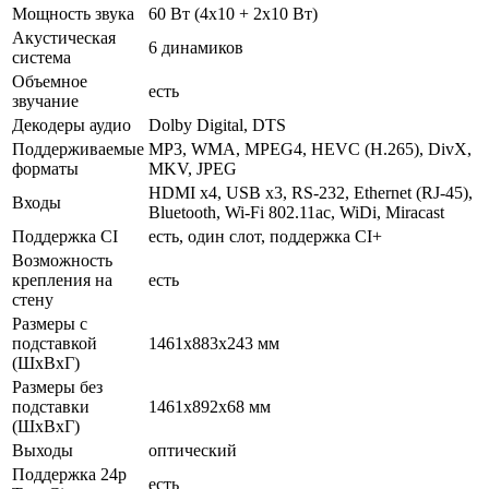
Мощность звука
60 Вт (4х10 + 2х10 Вт)
Акустическая
6 динамиков
система
Объемное
есть
звучание
Декодеры аудио
Dolby Digital, DTS
Поддерживаемые
MP3, WMA, MPEG4, HEVC (H.265), DivX,
форматы
MKV, JPEG
HDMI x4, USB x3, RS-232, Ethernet (RJ-45),
Входы
Bluetooth, Wi-Fi 802.11ac, WiDi, Miracast
Поддержка CI
есть, один слот, поддержка CI+
Возможность
крепления на
есть
стену
Размеры с
подставкой
1461x883x243 мм
(ШxВxГ)
Размеры без
подставки
1461x892x68 мм
(ШxВxГ)
Выходы
оптический
Поддержка 24p
есть