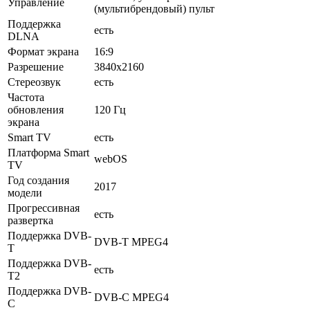
Управление
(мультибрендовый) пульт
Поддержка
есть
DLNA
Формат экрана
16:9
Разрешение
3840x2160
Стереозвук
есть
Частота
обновления
120 Гц
экрана
Smart TV
есть
Платформа Smart
webOS
TV
Год создания
2017
модели
Прогрессивная
есть
развертка
Поддержка DVB-
DVB-T MPEG4
T
Поддержка DVB-
есть
T2
Поддержка DVB-
DVB-C MPEG4
C