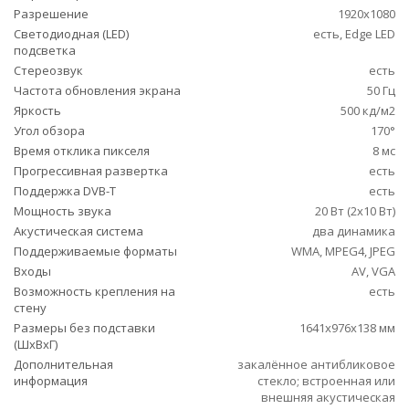
Разрешение
1920x1080
Светодиодная (LED)
есть, Edge LED
подсветка
Стереозвук
есть
Частота обновления экрана
50 Гц
Яркость
500 кд/м2
Угол обзора
170°
Время отклика пикселя
8 мс
Прогрессивная развертка
есть
Поддержка DVB-T
есть
Мощность звука
20 Вт (2х10 Вт)
Акустическая система
два динамика
Поддерживаемые форматы
WMA, MPEG4, JPEG
Входы
AV, VGA
Возможность крепления на
есть
стену
Размеры без подставки
1641x976x138 мм
(ШxВxГ)
Дополнительная
закалённое антибликовое
информация
стекло; встроенная или
внешняя акустическая