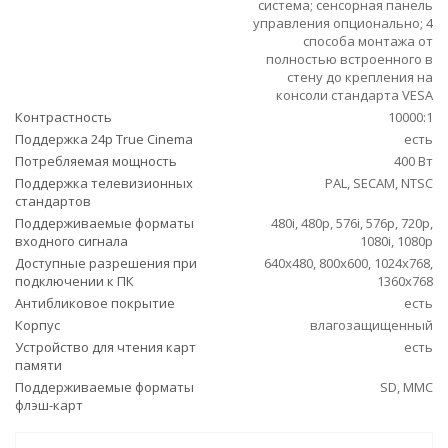
система; сенсорная панель
управления опционально; 4
способа монтажа от
полностью встроенного в
стену до крепления на
консоли стандарта VESA
Контрастность
10000:1
Поддержка 24p True Cinema
есть
Потребляемая мощность
400 Вт
Поддержка телевизионных
PAL, SECAM, NTSC
стандартов
Поддерживаемые форматы
480i, 480p, 576i, 576p, 720p,
входного сигнала
1080i, 1080p
Доступные разрешения при
640x480, 800x600, 1024x768,
подключении к ПК
1360x768
Антибликовое покрытие
есть
Корпус
влагозащищенный
Устройство для чтения карт
есть
памяти
Поддерживаемые форматы
SD, MMC
флэш-карт