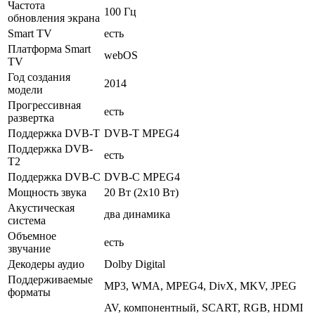
Частота
100 Гц
обновления экрана
Smart TV
есть
Платформа Smart
webOS
TV
Год создания
2014
модели
Прогрессивная
есть
развертка
Поддержка DVB-T
DVB-T MPEG4
Поддержка DVB-
есть
T2
Поддержка DVB-C
DVB-C MPEG4
Мощность звука
20 Вт (2x10 Вт)
Акустическая
два динамика
система
Объемное
есть
звучание
Декодеры аудио
Dolby Digital
Поддерживаемые
MP3, WMA, MPEG4, DivX, MKV, JPEG
форматы
AV, компонентный, SCART, RGB, HDMI