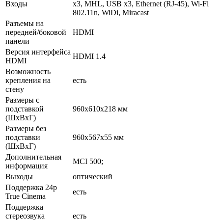
Входы
x3, MHL, USB x3, Ethernet (RJ-45), Wi-Fi
802.11n, WiDi, Miracast
Разъемы на
передней/боковой
HDMI
панели
Версия интерфейса
HDMI 1.4
HDMI
Возможность
крепления на
есть
стену
Размеры с
подставкой
960x610x218 мм
(ШxВxГ)
Размеры без
подставки
960x567x55 мм
(ШxВxГ)
Дополнительная
MCI 500;
информация
Выходы
оптический
Поддержка 24p
есть
True Cinema
Поддержка
стереозвука
есть