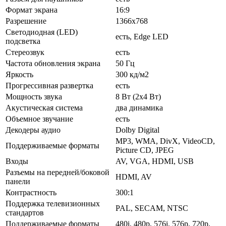
Формат экрана
16:9
Разрешение
1366x768
Светодиодная (LED)
есть, Edge LED
подсветка
Стереозвук
есть
Частота обновления экрана
50 Гц
Яркость
300 кд/м2
Прогрессивная развертка
есть
Мощность звука
8 Вт (2x4 Вт)
Акустическая система
два динамика
Объемное звучание
есть
Декодеры аудио
Dolby Digital
MP3, WMA, DivX, VideoCD,
Поддерживаемые форматы
Picture CD, JPEG
Входы
AV, VGA, HDMI, USB
Разъемы на передней/боковой
HDMI, AV
панели
Контрастность
300:1
Поддержка телевизионных
PAL, SECAM, NTSC
стандартов
Поддерживаемые форматы
480i, 480p, 576i, 576p, 720p,