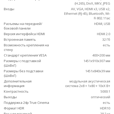
(H.265), DivX, MKV, JPEG
Входы
AV, VGA, HDMI x3, USB x2,
Ethernet (RJ-45), Bluetooth, Wi-
Fi 802.11ac
Разъемы на передней/
HDMI, USB
боковой панели
Версия интерфейса HDMI
HDMI 2.0
Встроенная память
32 Гб
Возможность крепления на
есть
стену
Стандарт крепления VESA
400×200 мм
Размеры с подставкой
1451x910x307 мм
(ШxВxГ)
Размеры без подставки
1451x840x39 мм
(ШxВxГ)
Дополнительная
модульная акустическая
информация
система 2х8 + 1х80 + 10хХ Вт
Контрастность
5000:1
Выходы
оптический
Поддержка 24p True Cinema
есть
Формат HDR
HDR10
Вес с подставкой
29.2 кг