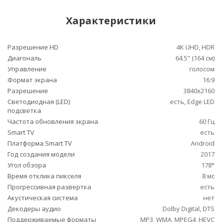
Характеристики
Разрешение HD
4K UHD, HDR
Диагональ
64.5" (164 см)
Управление
голосом
Формат экрана
16:9
Разрешение
3840x2160
Светодиодная (LED)
есть, Edge LED
подсветка
Частота обновления экрана
60 Гц
Smart TV
есть
Платформа Smart TV
Android
Год создания модели
2017
Угол обзора
178°
Время отклика пикселя
8 мс
Прогрессивная развертка
есть
Акустическая система
нет
Декодеры аудио
Dolby Digital, DTS
Поддерживаемые форматы
MP3, WMA, MPEG4, HEVC