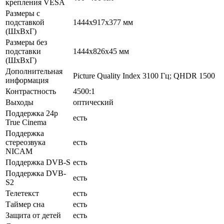
крепления VESA
Размеры с
подставкой
1444x917x377 мм
(ШxВxГ)
Размеры без
подставки
1444x826x45 мм
(ШxВxГ)
Дополнительная
Picture Quality Index 3100 Гц; QHDR 1500
информация
Контрастность
4500:1
Выходы
оптический
Поддержка 24p
есть
True Cinema
Поддержка
стереозвука
есть
NICAM
Поддержка DVB-S
есть
Поддержка DVB-
есть
S2
Телетекст
есть
Таймер сна
есть
Защита от детей
есть