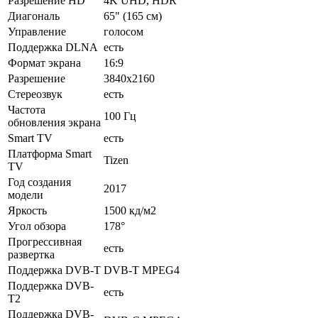
Разрешение HD
4K UHD, HDR
Диагональ
65" (165 см)
Управление
голосом
Поддержка DLNA
есть
Формат экрана
16:9
Разрешение
3840x2160
Стереозвук
есть
Частота
100 Гц
обновления экрана
Smart TV
есть
Платформа Smart
Tizen
TV
Год создания
2017
модели
Яркость
1500 кд/м2
Угол обзора
178°
Прогрессивная
есть
развертка
Поддержка DVB-T
DVB-T MPEG4
Поддержка DVB-
есть
T2
Поддержка DVB-