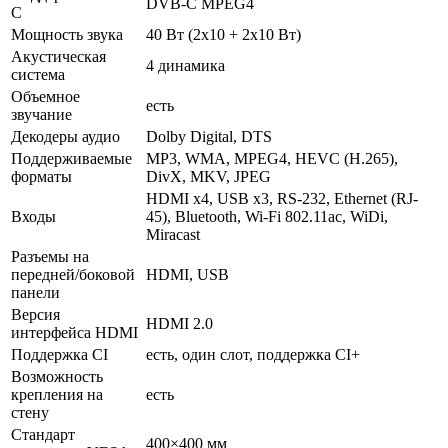
DVB-C MPEG4
C
Мощность звука
40 Вт (2х10 + 2х10 Вт)
Акустическая
4 динамика
система
Объемное
есть
звучание
Декодеры аудио
Dolby Digital, DTS
Поддерживаемые
MP3, WMA, MPEG4, HEVC (H.265),
форматы
DivX, MKV, JPEG
HDMI x4, USB x3, RS-232, Ethernet (RJ-
Входы
45), Bluetooth, Wi-Fi 802.11ac, WiDi,
Miracast
Разъемы на
передней/боковой
HDMI, USB
панели
Версия
HDMI 2.0
интерфейса HDMI
Поддержка CI
есть, один слот, поддержка CI+
Возможность
крепления на
есть
стену
Стандарт
400×400 мм