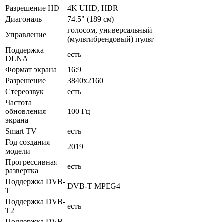
Разрешение HD
4K UHD, HDR
Диагональ
74.5" (189 см)
голосом, универсальный
Управление
(мультибрендовый) пульт
Поддержка
есть
DLNA
Формат экрана
16:9
Разрешение
3840x2160
Стереозвук
есть
Частота
обновления
100 Гц
экрана
Smart TV
есть
Год создания
2019
модели
Прогрессивная
есть
развертка
Поддержка DVB-
DVB-T MPEG4
T
Поддержка DVB-
есть
T2
Поддержка DVB-