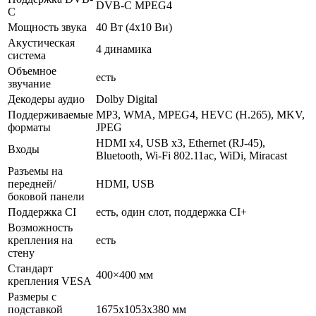
DVB-C MPEG4
C
Мощность звука
40 Вт (4х10 Ви)
Акустическая
4 динамика
система
Объемное
есть
звучание
Декодеры аудио
Dolby Digital
Поддерживаемые
MP3, WMA, MPEG4, HEVC (H.265), MKV,
форматы
JPEG
HDMI x4, USB x3, Ethernet (RJ-45),
Входы
Bluetooth, Wi-Fi 802.11ac, WiDi, Miracast
Разъемы на
передней/
HDMI, USB
боковой панели
Поддержка CI
есть, один слот, поддержка CI+
Возможность
крепления на
есть
стену
Стандарт
400×400 мм
крепления VESA
Размеры с
подставкой
1675x1053x380 мм