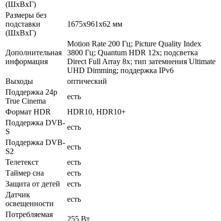
(ШxВxГ)
Размеры без
подставки
1675x961x62 мм
(ШxВxГ)
Motion Rate 200 Гц; Picture Quality Index
Дополнительная
3800 Гц; Quantum HDR 12x; подсветка
информация
Direct Full Array 8x; тип затемнения Ultimate
UHD Dimming; поддержка IPv6
Выходы
оптический
Поддержка 24p
есть
True Cinema
Формат HDR
HDR10, HDR10+
Поддержка DVB-
есть
S
Поддержка DVB-
есть
S2
Телетекст
есть
Таймер сна
есть
Защита от детей
есть
Датчик
есть
освещенности
Потребляемая
255 Вт