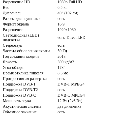
Разрешение HD
1080p Full HD
Вес
6.5 кг
Диагональ
40" (102 см)
Разъем для наушников
есть
Формат экрана
16:9
Разрешение
1920x1080
Светодиодная (LED)
есть, Direct LED
подсветка
Стереозвук
есть
Частота обновления экрана
50 Гц
Год создания модели
2018
Яркость
300 кд/м2
Угол обзора
178°
Время отклика пикселя
8.5 мс
Прогрессивная развертка
есть
Поддержка DVB-T
DVB-T MPEG4
Поддержка DVB-T2
есть
Поддержка DVB-C
DVB-C MPEG4
Мощность звука
12 Вт (2х6 Вт)
Акустическая система
два динамика
Объемное звучание
есть