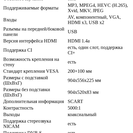
MP3, MPEG4, HEVC (H.265),
Поддерживаемые форматы
Xvid, MKV, JPEG
AV, компонентный, VGA,
Входы
HDMI x3, USB x2
Разъемы на передней/боковой
USB
панели
Версия интерфейса HDMI
HDMI 1.4a
есть, один слот, поддержка
Поддержка CI
CI+
Возможность крепления на
есть
стену
Стандарт крепления VESA
200×100 мм
Размеры с подставкой
904x556x225 мм
(ШxВxГ)
Размеры без подставки
904x520x83 мм
(ШxВxГ)
Дополнительная информация
SCART
Контрастность
5000:1
Выходы
коаксиальный
Поддержка стереозвука
есть
NICAM
Поддержка DVB-S
есть