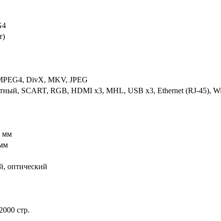
G4
т)
PEG4, DivX, MKV, JPEG
ный, SCART, RGB, HDMI x3, MHL, USB x3, Ethernet (RJ-45), Wi-F
 мм
мм
, оптический
2000 стр.