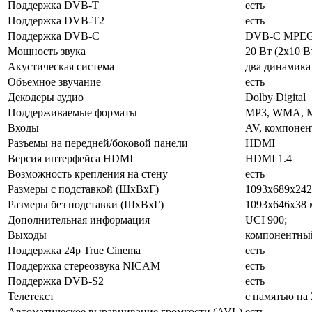
Поддержка DVB-T
есть
Поддержка DVB-T2
есть
Поддержка DVB-C
DVB-C MPE
Мощность звука
20 Вт (2x10 В
Акустическая система
два динамика
Объемное звучание
есть
Декодеры аудио
Dolby Digital
Поддерживаемые форматы
MP3, WMA, M
Входы
AV, компонент
Разъемы на передней/боковой панели
HDMI
Версия интерфейса HDMI
HDMI 1.4
Возможность крепления на стену
есть
Размеры с подставкой (ШxВxГ)
1093x689x242
Размеры без подставки (ШxВxГ)
1093x646x38 
Дополнительная информация
UCI 900;
Выходы
компонентный
Поддержка 24p True Cinema
есть
Поддержка стереозвука NICAM
есть
Поддержка DVB-S2
есть
Телетекст
с памятью на 
Автоматическое выравнивание громкости (AVL)
есть