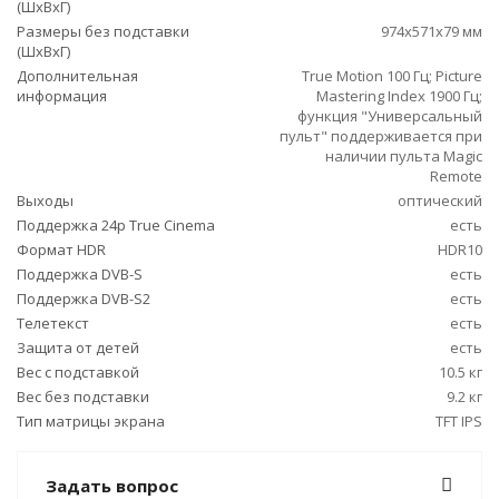
(ШxВxГ)
Размеры без подставки
974x571x79 мм
(ШxВxГ)
Дополнительная
True Motion 100 Гц; Picture
информация
Mastering Index 1900 Гц;
функция "Универсальный
пульт" поддерживается при
наличии пульта Magic
Remote
Выходы
оптический
Поддержка 24p True Cinema
есть
Формат HDR
HDR10
Поддержка DVB-S
есть
Поддержка DVB-S2
есть
Телетекст
есть
Защита от детей
есть
Вес с подставкой
10.5 кг
Вес без подставки
9.2 кг
Тип матрицы экрана
TFT IPS
Задать вопрос