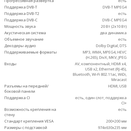
Прогрессивная развертка
есть
Поддержка DVB-T
DVB-T MPEG4
Поддержка DVB-T2
есть
Поддержка DVB-C
DVB-C MPEG4
Мощность звука
20 Вт (2х10 Вт)
Акустическая система
два динамика
Объемное звучание
есть
Декодеры аудио
Dolby Digital, DTS
Поддерживаемые форматы
MP3, WMA, MPEG4, HEVC
(H.265), DivX, MKV, JPEG
Входы
AV, компонентный, HDMI x4,
USB x2, Ethernet (RJ-45),
Bluetooth, Wi-Fi 802.11ac, WiDi,
Miracast
Разъемы на передней/
HDMI, USB
боковой панели
Поддержка CI
есть, один слот, поддержка
CI+
Возможность крепления на
есть
стену
Стандарт крепления VESA
200×200 мм
Размеры с подставкой
974x630x235 мм