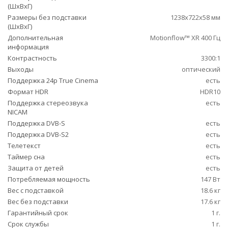
(ШxВxГ)
Размеры без подставки
1238x722x58 мм
(ШxВxГ)
Дополнительная
Motionflow™ XR 400 Гц
информация
Контрастность
3300:1
Выходы
оптический
Поддержка 24p True Cinema
есть
Формат HDR
HDR10
Поддержка стереозвука
есть
NICAM
Поддержка DVB-S
есть
Поддержка DVB-S2
есть
Телетекст
есть
Таймер сна
есть
Защита от детей
есть
Потребляемая мощность
147 Вт
Вес с подставкой
18.6 кг
Вес без подставки
17.6 кг
Гарантийный срок
1 г.
Срок службы
1 г.