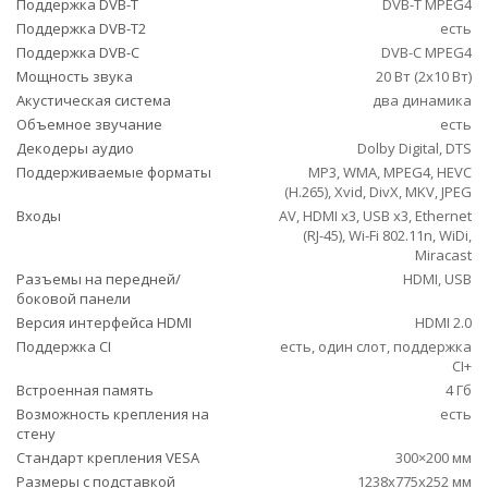
Поддержка DVB-T
DVB-T MPEG4
Поддержка DVB-T2
есть
Поддержка DVB-C
DVB-C MPEG4
Мощность звука
20 Вт (2х10 Вт)
Акустическая система
два динамика
Объемное звучание
есть
Декодеры аудио
Dolby Digital, DTS
Поддерживаемые форматы
MP3, WMA, MPEG4, HEVC
(H.265), Xvid, DivX, MKV, JPEG
Входы
AV, HDMI x3, USB x3, Ethernet
(RJ-45), Wi-Fi 802.11n, WiDi,
Miracast
Разъемы на передней/
HDMI, USB
боковой панели
Версия интерфейса HDMI
HDMI 2.0
Поддержка CI
есть, один слот, поддержка
CI+
Встроенная память
4 Гб
Возможность крепления на
есть
стену
Стандарт крепления VESA
300×200 мм
Размеры с подставкой
1238x775x252 мм