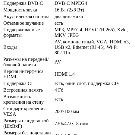
Поддержка DVB-C
DVB-C MPEG4
Мощность звука
16 Вт (2х8 Вт)
Акустическая система
два динамика
Объемное звучание
есть
Поддерживаемые
MP3, MPEG4, HEVC (H.265), Xvid,
форматы
MKV, JPEG
AV, компонентный, VGA, HDMI x3,
Входы
USB x2, Ethernet (RJ-45), Wi-Fi
802.11n
Разъемы на передней/
AV
боковой панели
Версия интерфейса
HDMI 1.4
HDMI
Поддержка CI
есть, один слот, поддержка CI+
Встроенная память
4 Гб
Возможность
есть
крепления на стену
Стандарт крепления
200×100 мм
VESA
Размеры с подставкой
730x473x185 мм
(ШxВxГ)
Размеры без подставки