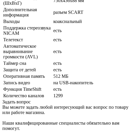
730x436x88 мм
(ШxВxГ)
Дополнительная
разъем SCART
информация
Выходы
коаксиальный
Поддержка стереозвука
есть
NICAM
Телетекст
есть
Автоматическое
выравнивание
есть
громкости (AVL)
Таймер сна
есть
Защита от детей
есть
Оперативная память
512 МБ
Запись видео
на USB-накопитель
Функция TimeShift
есть
Количество каналов
1299
Задать вопрос
Вы можете задать любой интересующий вас вопрос по товару
или работе магазина.
Наши квалифицированные специалисты обязательно вам
помогут.