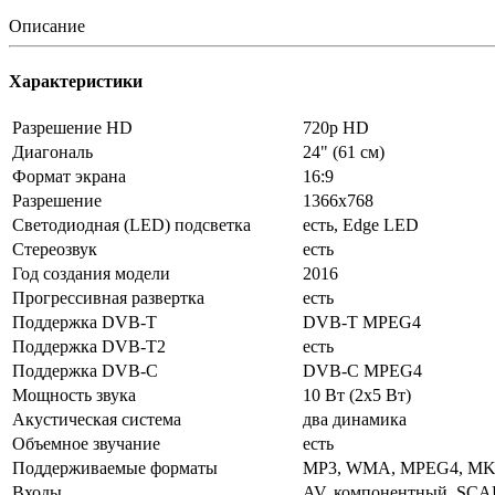
Описание
Характеристики
Разрешение HD
720p HD
Диагональ
24" (61 см)
Формат экрана
16:9
Разрешение
1366x768
Светодиодная (LED) подсветка
есть, Edge LED
Стереозвук
есть
Год создания модели
2016
Прогрессивная развертка
есть
Поддержка DVB-T
DVB-T MPEG4
Поддержка DVB-T2
есть
Поддержка DVB-C
DVB-C MPEG4
Мощность звука
10 Вт (2x5 Вт)
Акустическая система
два динамика
Объемное звучание
есть
Поддерживаемые форматы
MP3, WMA, MPEG4, MK
Входы
AV, компонентный, SCA