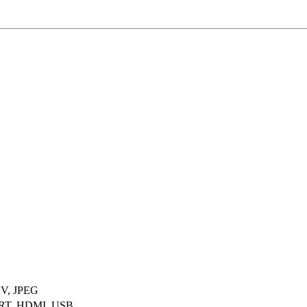
V, JPEG
RT, HDMI, USB