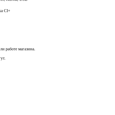
ка CI+
ли работе магазина.
ут.