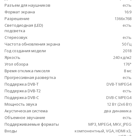
Разъем для наушников
есть
Формат экрана
16:9
Разрешение
1366x768
Светодиодная (LED)
есть
подсветка
Стереозвук
есть
Частота обновления экрана
50 Гц
Год создания модели
2018
Яркость
240 кд/м2
Угол обзора
176°
Время отклика пикселя
8 мс
Прогрессивная развертка
есть
Поддержка DVB-T
DVB-T MPEG4
Поддержка DVB-T2
есть
Поддержка DVB-C
DVB-C MPEG4
Мощность звука
12 Вт (2х6 Вт)
Акустическая система
два динамика
Объемное звучание
есть
Поддерживаемые форматы
MP3, MPEG4, MKV, JPEG
Входы
компонентный, VGA, HDMI x3,