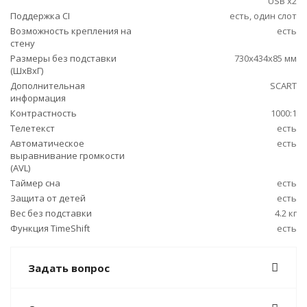
USB x2
Поддержка CI
есть, один слот
Возможность крепления на
есть
стену
Размеры без подставки
730x434x85 мм
(ШxВxГ)
Дополнительная
SCART
информация
Контрастность
1000:1
Телетекст
есть
Автоматическое
есть
выравнивание громкости
(AVL)
Таймер сна
есть
Защита от детей
есть
Вес без подставки
4.2 кг
Функция TimeShift
есть
Задать вопрос