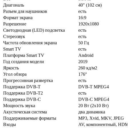
Диагональ
40" (102 см)
Разъем для наушников
есть
Формат экрана
16:9
Разрешение
1920x1080
Светодиодная (LED) подсветка
есть
Стереозвук
есть
Частота обновления экрана
50 Гц
Smart TV
есть
Платформа Smart TV
Android
Год создания модели
2019
Яркость
260 кд/м2
Угол обзора
176°
Прогрессивная развертка
есть
Поддержка DVB-T
DVB-T MPEG4
Поддержка DVB-T2
есть
Поддержка DVB-C
DVB-C MPEG4
Мощность звука
20 Вт (2х10 Вт)
Акустическая система
два динамика
Поддерживаемые форматы
MP3, Xvid, MKV, JPEG
Входы
AV, компонентный, HDMI x