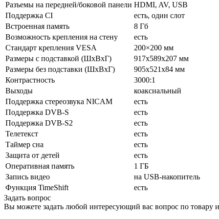
Разъемы на передней/боковой панели
HDMI, AV, USB
Поддержка CI
есть, один слот
Встроенная память
8 Гб
Возможность крепления на стену
есть
Стандарт крепления VESA
200×200 мм
Размеры с подставкой (ШxВxГ)
917x589x207 мм
Размеры без подставки (ШxВxГ)
905x521x84 мм
Контрастность
3000:1
Выходы
коаксиальный
Поддержка стереозвука NICAM
есть
Поддержка DVB-S
есть
Поддержка DVB-S2
есть
Телетекст
есть
Таймер сна
есть
Защита от детей
есть
Оперативная память
1 ГБ
Запись видео
на USB-накопитель
Функция TimeShift
есть
Задать вопрос
Вы можете задать любой интересующий вас вопрос по товару и