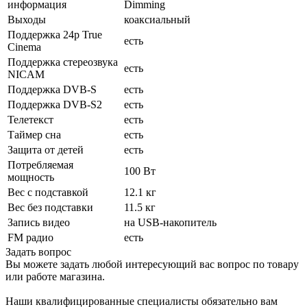
информация
Dimming
Выходы
коаксиальный
Поддержка 24p True
есть
Cinema
Поддержка стереозвука
есть
NICAM
Поддержка DVB-S
есть
Поддержка DVB-S2
есть
Телетекст
есть
Таймер сна
есть
Защита от детей
есть
Потребляемая
100 Вт
мощность
Вес с подставкой
12.1 кг
Вес без подставки
11.5 кг
Запись видео
на USB-накопитель
FM радио
есть
Задать вопрос
Вы можете задать любой интересующий вас вопрос по товару
или работе магазина.
Наши квалифицированные специалисты обязательно вам