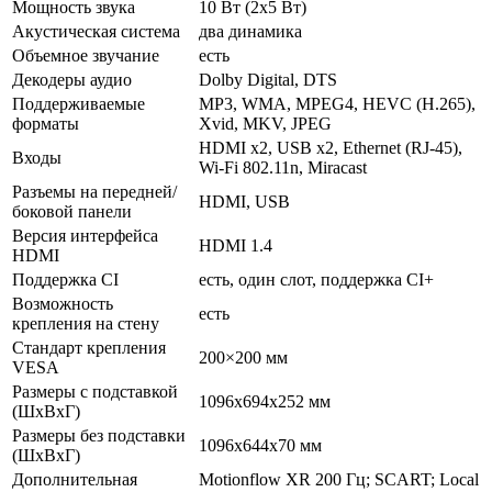
Мощность звука
10 Вт (2х5 Вт)
Акустическая система
два динамика
Объемное звучание
есть
Декодеры аудио
Dolby Digital, DTS
Поддерживаемые
MP3, WMA, MPEG4, HEVC (H.265),
форматы
Xvid, MKV, JPEG
HDMI x2, USB x2, Ethernet (RJ-45),
Входы
Wi-Fi 802.11n, Miracast
Разъемы на передней/
HDMI, USB
боковой панели
Версия интерфейса
HDMI 1.4
HDMI
Поддержка CI
есть, один слот, поддержка CI+
Возможность
есть
крепления на стену
Стандарт крепления
200×200 мм
VESA
Размеры с подставкой
1096x694x252 мм
(ШxВxГ)
Размеры без подставки
1096x644x70 мм
(ШxВxГ)
Дополнительная
Motionflow XR 200 Гц; SCART; Local