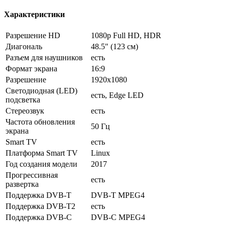
Характеристики
Разрешение HD
1080p Full HD, HDR
Диагональ
48.5" (123 см)
Разъем для наушников
есть
Формат экрана
16:9
Разрешение
1920x1080
Светодиодная (LED)
есть, Edge LED
подсветка
Стереозвук
есть
Частота обновления
50 Гц
экрана
Smart TV
есть
Платформа Smart TV
Linux
Год создания модели
2017
Прогрессивная
есть
развертка
Поддержка DVB-T
DVB-T MPEG4
Поддержка DVB-T2
есть
Поддержка DVB-C
DVB-C MPEG4