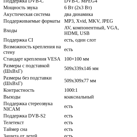
Поддержка DVB-C
DVB-C MPEG4
Мощность звука
6 Вт (2х3 Вт)
Акустическая система
два динамика
Поддерживаемые форматы
MP3, Xvid, MKV, JPEG
AV, компонентный, VGA,
Входы
HDMI, USB
Поддержка CI
есть, один слот
Возможность крепления на
есть
стену
Стандарт крепления VESA
100×100 мм
Размеры с подставкой
509x339x146 мм
(ШxВxГ)
Размеры без подставки
509x309x77 мм
(ШxВxГ)
Контрастность
1000:1
Выходы
коаксиальный
Поддержка стереозвука
есть
NICAM
Поддержка DVB-S2
есть
Телетекст
есть
Таймер сна
есть
Защита от детей
есть